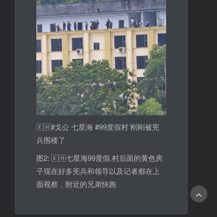
🇰🇭#戈公 七星海 #99度假村 刚刚被宪
兵围楼了
图2: 🇰🇭七星海99度假.村后面的黄色房
子现在好多宪兵和领导以及记者都在上
面视察，附近的兄弟快跑