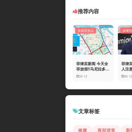
推荐内容
东南亚热点
东南
菲律宾新闻 今天全
菲律宾
菲放假‼️马尼拉多地
人注意
封路
冒移
06-12
06-1
上门
有多
文章标签
健康
夜间巡查
新