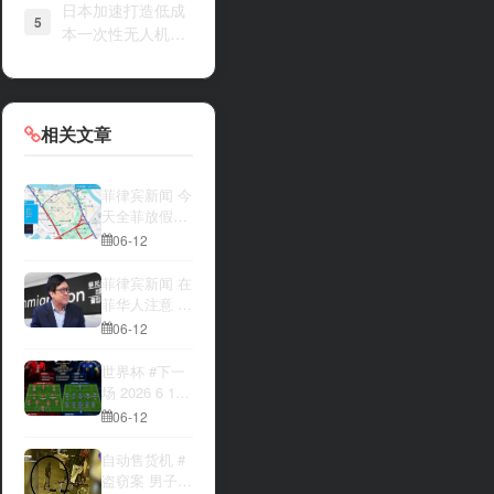
日本加速打造低成
5
本一次性无人机战
力
相关文章
菲律宾新闻 今
天全菲放假‼️
马尼拉多地封
06-12
路
菲律宾新闻 在
菲华人注意 近
期出现假冒移
06-12
民局执法人员
上门敲诈案
世界杯 #下一
件，已有多人
场 2026 6 12
举报中招
15:00整 加拿
06-12
大与波黑的较
量 究竟胜利的
自动售货机 #
天平会倾向哪
盗窃案 男子深