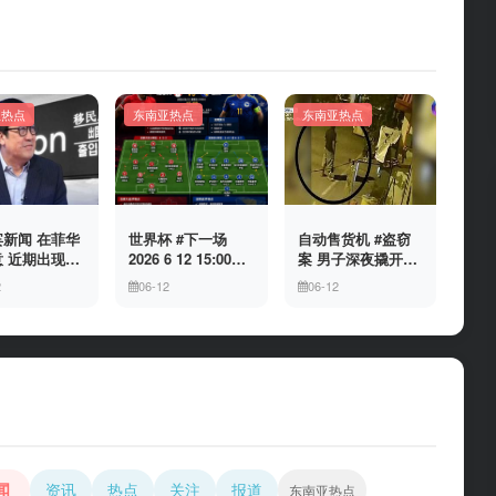
亚热点
东南亚热点
东南亚热点
新闻 在菲华
世界杯 #下一场
自动售货机 #盗窃
 近期出现假
2026 6 12 15:00整
案 男子深夜撬开自
民局执法人员
加拿大与波黑的较
动售货机，2000比
2
06-12
06-12
敲诈案件，已
量 究竟胜利的天平
索硬币被一扫而空
人举报中招
会倾向哪一方，是
加拿大借助主场优
势笑到最后，还是
波黑上演逆袭好
戏？让我们拭目以
待。兄弟们看好哪
一边
闻
资讯
热点
关注
报道
东南亚热点