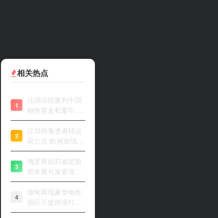
相关热点
法国法院重判中国
1
鳗鱼苗走私案引关
注
汉坦病毒患者转运
2
荷兰后 欧洲加强风
险评估
俄罗斯回归威尼斯
3
双年展引发紧张开
幕
缅甸再现豪华电诈
4
园区引发跨境打击
关注