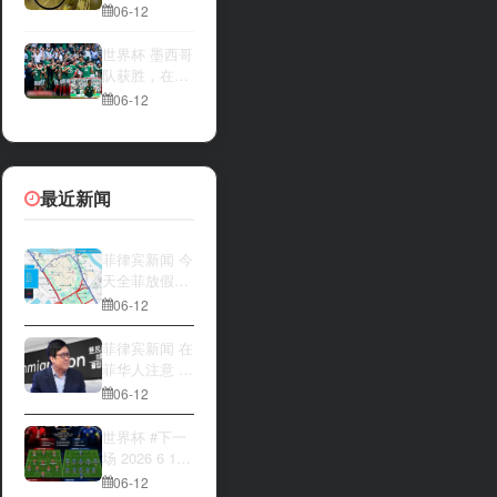
一方，是加拿
夜撬开自动售
06-12
大借助主场优
货机，2000比
势笑到最后，
索硬币被一扫
世界杯 墨西哥
还是波黑上演
而空
队获胜，在首
逆袭好戏？让
场比赛中击败
06-12
我们拭目以
南非队⚽️
待。兄弟们看
好哪一边
最近新闻
菲律宾新闻 今
天全菲放假‼️
马尼拉多地封
06-12
路
菲律宾新闻 在
菲华人注意 近
期出现假冒移
06-12
民局执法人员
上门敲诈案
世界杯 #下一
件，已有多人
场 2026 6 12
举报中招
15:00整 加拿
06-12