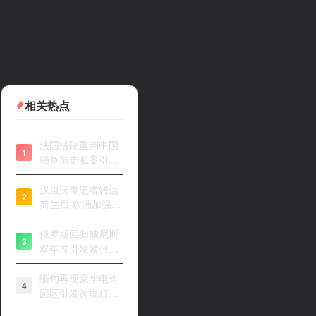
相关热点
法国法院重判中国
1
鳗鱼苗走私案引关
注
汉坦病毒患者转运
2
荷兰后 欧洲加强风
险评估
俄罗斯回归威尼斯
3
双年展引发紧张开
幕
缅甸再现豪华电诈
4
园区引发跨境打击
关注