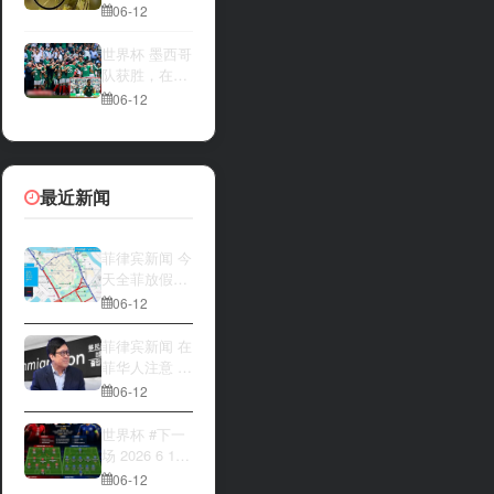
一方，是加拿
夜撬开自动售
06-12
大借助主场优
货机，2000比
势笑到最后，
索硬币被一扫
世界杯 墨西哥
还是波黑上演
而空
队获胜，在首
逆袭好戏？让
场比赛中击败
06-12
我们拭目以
南非队⚽️
待。兄弟们看
好哪一边
最近新闻
菲律宾新闻 今
天全菲放假‼️
马尼拉多地封
06-12
路
菲律宾新闻 在
菲华人注意 近
期出现假冒移
06-12
民局执法人员
上门敲诈案
世界杯 #下一
件，已有多人
场 2026 6 12
举报中招
15:00整 加拿
06-12