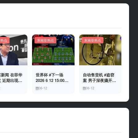
亚热点
东南亚热点
东南亚热点
新闻 在菲华
世界杯 #下一场
自动售货机 #盗窃
 近期出现假
2026 6 12 15:00整
案 男子深夜撬开自
民局执法人员
加拿大与波黑的较
动售货机，2000比
2
06-12
06-12
敲诈案件，已
量 究竟胜利的天平
索硬币被一扫而空
人举报中招
会倾向哪一方，是
加拿大借助主场优
势笑到最后，还是
波黑上演逆袭好
戏？让我们拭目以
待。兄弟们看好哪
一边