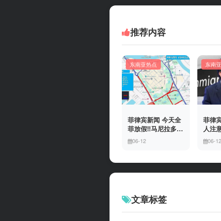
推荐内容
东南亚热点
东南
菲律宾新闻 今天全
菲律宾
菲放假‼️马尼拉多地
人注意
封路
冒移
06-12
06-1
上门
有多
文章标签