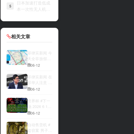
日本加速打造低成
5
本一次性无人机战
力
相关文章
菲律宾新闻 今
天全菲放假‼️
马尼拉多地封
06-12
路
菲律宾新闻 在
菲华人注意 近
期出现假冒移
06-12
民局执法人员
上门敲诈案
世界杯 #下一
件，已有多人
场 2026 6 12
举报中招
15:00整 加拿
06-12
大与波黑的较
量 究竟胜利的
自动售货机 #
天平会倾向哪
盗窃案 男子深