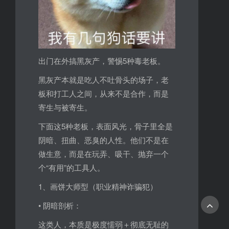
出门在外搞黑灰产，警惕5种毒老板。
黑灰产本就是吃人不吐骨头的场子，老
板和打工人之间，从来不是合作，而是
寄生与被寄生。
下面这5种老板，表面风光，骨子里全是
阴暗、扭曲、恶臭的人性。他们不是在
做生意，而是在玩弄、吸干、抛弃一个
个“有用”的工具人。
1、画饼大师型（职业精神诈骗犯）
• 阴暗剖析：
这类人，本质是极度懦弱＋彻底无耻的