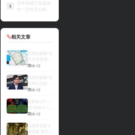
日本加速打造低成
5
本一次性无人机战
力
相关文章
菲律宾新闻 今
天全菲放假‼️
马尼拉多地封
06-12
路
菲律宾新闻 在
菲华人注意 近
期出现假冒移
06-12
民局执法人员
上门敲诈案
世界杯 #下一
件，已有多人
场 2026 6 12
举报中招
15:00整 加拿
06-12
大与波黑的较
量 究竟胜利的
自动售货机 #
天平会倾向哪
盗窃案 男子深