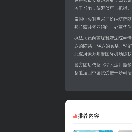
匿于当地，躲避侦查与抓捕。
泰国中央调查局局长纳塔萨随
邦拉蒙县怀亚镇的一处豪华住
执法人员向芭堤雅府法院申请
岁的陈某、54岁的袁某、5
北榄府素万那普国际机场抓获
警方随后依据《移民法》撤销
备遣返回中国接受进一步司法
推荐内容