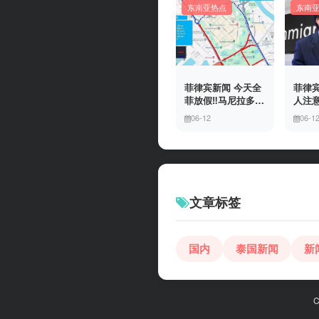
东南亚热点
东南
菲律宾新闻 今天全
菲律宾
菲放假‼️马尼拉多地
人注意
封路
冒移
06-12
06-1
上门
有多
文章标签
国内
泰国新闻
新
C