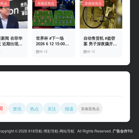
亚热点
东南亚热点
东南亚热点
新闻 在菲华
世界杯 #下一场
自动售货机 #盗窃
 近期出现假
2026 6 12 15:00整
案 男子深夜撬开自
民局执法人员
加拿大与波黑的较
动售货机，2000比
2
06-12
06-12
敲诈案件，已
量 究竟胜利的天平
索硬币被一扫而空
人举报中招
会倾向哪一方，是
加拿大借助主场优
势笑到最后，还是
波黑上演逆袭好
戏？让我们拭目以
待。兄弟们看好哪
一边
闻
资讯
热点
关注
报道
东南亚热点
opyright © 2026 918导航-博彩导航-网站导航 All Rights Reserved.
广告合作TG