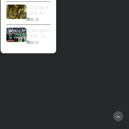
大与波黑的较
量 究竟胜利的
自动售货机 #
天平会倾向哪
盗窃案 男子深
一方，是加拿
夜撬开自动售
06-12
大借助主场优
货机，2000比
势笑到最后，
索硬币被一扫
世界杯 墨西哥
还是波黑上演
而空
队获胜，在首
逆袭好戏？让
场比赛中击败
06-12
我们拭目以
南非队⚽️
待。兄弟们看
好哪一边