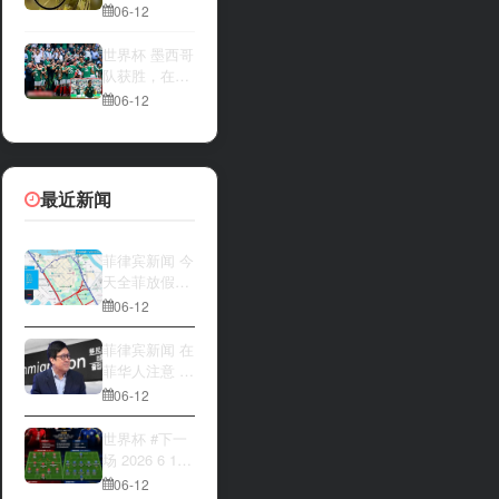
一方，是加拿
夜撬开自动售
06-12
大借助主场优
货机，2000比
势笑到最后，
索硬币被一扫
世界杯 墨西哥
还是波黑上演
而空
队获胜，在首
逆袭好戏？让
场比赛中击败
06-12
我们拭目以
南非队⚽️
待。兄弟们看
好哪一边
最近新闻
菲律宾新闻 今
天全菲放假‼️
马尼拉多地封
06-12
路
菲律宾新闻 在
菲华人注意 近
期出现假冒移
06-12
民局执法人员
上门敲诈案
世界杯 #下一
件，已有多人
场 2026 6 12
举报中招
15:00整 加拿
06-12