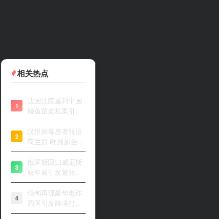
相关热点
法国法院重判中国
1
鳗鱼苗走私案引关
注
汉坦病毒患者转运
2
荷兰后 欧洲加强风
险评估
俄罗斯回归威尼斯
3
双年展引发紧张开
幕
缅甸再现豪华电诈
4
园区引发跨境打击
关注