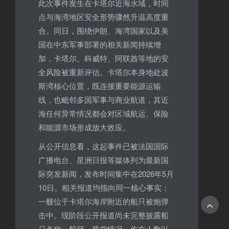
此次事件发生在卡塔尔近海水域，时间
点与海湾地区安全形势骤然升温高度重
合。同日，围绕伊朗、海湾国家以及美
国在中东军事部署的相关新闻持续增
加，卡塔尔、科威特、阿联酋等地的安
全风险被重新评估。卡塔尔本身地处波
斯湾核心位置，既连接重要能源运输
线，也毗邻多国军事与商业航道，其近
海任何异常情况都会对区域航运、保险
和能源市场形成放大效应。
从公开信息看，这起事件已被法国国际
广播电台、星洲日报等媒体列为最新国
际突发新闻，发布时间集中在2026年5月
10日。相关报道均指向同一核心事实：
一艘位于卡塔尔海岸附近的船只被炮弹
击中。现阶段公开报道尚未完整披露船
只名称、船籍、载货情况、伤亡人数以