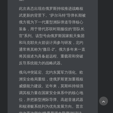
此次表态出现在俄罗斯持续推进战略核
武更新的背景下。“萨尔马特”导弹长期被
俄方视为下一代重型洲际弹道导弹核心
装备，用于替代苏联时期服役的“部队长
官”系列。该型号由俄罗斯国家航天集团
和马克耶夫火箭设计局参与研发，北约
通常将其称为“撒旦-2”。俄方多年来一直
将其描述为具备超远程、重载荷和突破
反导系统能力的战略武器。
俄乌冲突延宕、北约东翼军力强化、欧
洲安全格局重组，使俄罗斯更加重视核
威慑能力建设。近年来，莫斯科持续强
调其核力量在国家安全体系中的核心地
位，并把新型洲际导弹、高超音速武器
和核潜艇系统列为优先发展方向。普京
此次再次突出“世界最强大导弹”的说法，