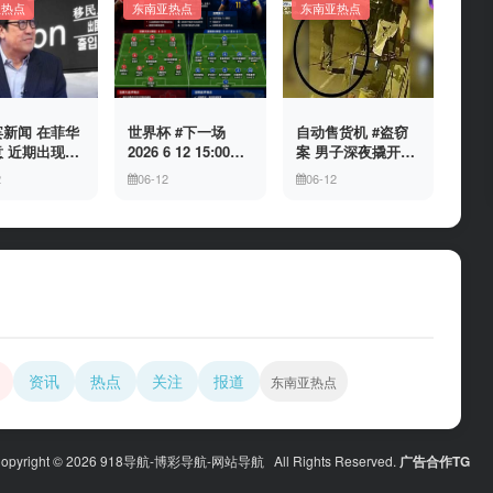
亚热点
东南亚热点
东南亚热点
新闻 在菲华
世界杯 #下一场
自动售货机 #盗窃
 近期出现假
2026 6 12 15:00整
案 男子深夜撬开自
民局执法人员
加拿大与波黑的较
动售货机，2000比
2
06-12
06-12
敲诈案件，已
量 究竟胜利的天平
索硬币被一扫而空
人举报中招
会倾向哪一方，是
加拿大借助主场优
势笑到最后，还是
波黑上演逆袭好
戏？让我们拭目以
待。兄弟们看好哪
一边
资讯
热点
关注
报道
东南亚热点
opyright © 2026 918导航-博彩导航-网站导航 All Rights Reserved.
广告合作TG