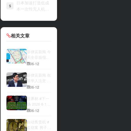
日本加速打造低成
5
本一次性无人机战
力
相关文章
菲律宾新闻 今
天全菲放假‼️
马尼拉多地封
06-12
路
菲律宾新闻 在
菲华人注意 近
期出现假冒移
06-12
民局执法人员
上门敲诈案
世界杯 #下一
件，已有多人
场 2026 6 12
举报中招
15:00整 加拿
06-12
大与波黑的较
量 究竟胜利的
自动售货机 #
天平会倾向哪
盗窃案 男子深