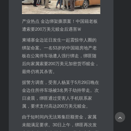
产业热点 金边绑架撕票案！中国籍老板
遭索要200万美元赎金后遇害🚨
柬埔寨金边近日发生一起震惊华人圈的
绑架命案。一名53岁的中国籍房地产老
板在公寓停车场遭人强行绑走，绑匪随
后向家属索要200万美元加密货币赎金，
最终仍将其杀害。
据警方调查，受害人杨某于5月29日晚在
金边住所停车场被3名男子劫持带走。次
日凌晨，绑匪通过受害人手机联系家
属，要求支付高达200万美元赎金。
由于短时间内无法筹集巨额资金，家属
未能满足要求。30日上午，绑匪再次发