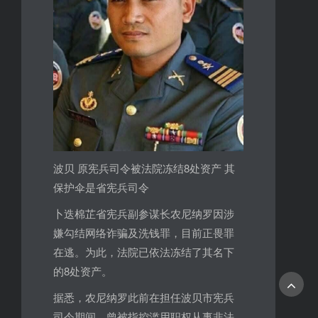
波贝 原宪兵司令被法院冻结8处资产 其
保护伞是省宪兵司令
卜迭棉芷省宪兵副参谋长农尼纳罗因涉
嫌勾结网络诈骗及洗钱罪，目前正畏罪
在逃。为此，法院已依法冻结了其名下
的8处资产。
据悉，农尼纳罗此前在担任波贝市宪兵
司令期间，曾被指控滥用职权从事非法