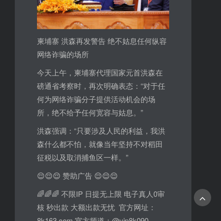
柬埔寨 洪森再发警告 绝不姑息任何纵容
网络诈骗的场所
今天上午，柬埔寨代理国家元首洪森在
磅通省考察时，再次明确表态：“对于任
何为网络诈骗分子提供活动机会的场
所，绝不给予任何宽容与姑息。”
洪森强调：“只要涉及人民的利益，我洪
森什么都不怕，就像当年坚持不对稻田
征税以及取消捕鱼区一样。”
😌😌😌 赞助广告 😌😌😌
🌈🌈🌈 不限IP 日提无上限 电子真人0审
核 秒出款 大额出款无忧 官方网址：
8k163.com 官方频道：@vip8k090