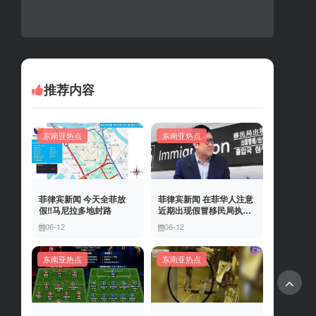
推荐内容
东南亚热点
东南亚热点
菲律宾新闻 今天全菲放
菲律宾新闻 在菲华人注意
假‼️马尼拉多地封路
近期出现假冒移民局执法
人员上门敲诈案件，已有
06-12
06-12
多人举报中招
东南亚热点
东南亚热点