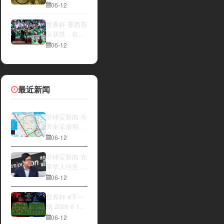
一方，是加拿
夜撬开自动售
06-12
大借助主场优
货机，2000比
势笑到最后，
索硬币被一扫
世界杯 墨西哥
还是波黑上演
而空
队获胜，在首
逆袭好戏？让
场比赛中击败
06-12
我们拭目以
南非队⚽️
待。兄弟们看
好哪一边
最近新闻
菲律宾新闻 今
天全菲放假‼️
马尼拉多地封
06-12
路
菲律宾新闻 在
菲华人注意 近
期出现假冒移
06-12
民局执法人员
上门敲诈案
世界杯 #下一
件，已有多人
场 2026 6 12
举报中招
15:00整 加拿
06-12