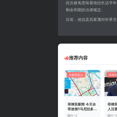
此次赦免意味着他信长达半年
剩余刑期的法律规定。
目前，他信及其家属对外界关
推荐内容
东南亚热点
东南
菲律宾新闻 今天全
菲律宾
菲放假‼️马尼拉多地
人注意
封路
冒移
06-12
06-1