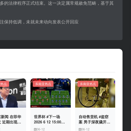
多的法律程序正式结束。这一决定属常规赦免范畴，基于其
注保持低调，未就未来动向发表公开回应
亚热点
东南亚热点
东南亚热点
新闻 在菲华
世界杯 #下一场
自动售货机 #盗窃
 近期出现假
2026 6 12 15:00整
案 男子深夜撬开自
民局执法人员
加拿大与波黑的较
动售货机，2000比
2
06-12
06-12