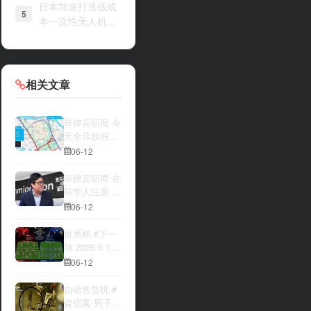
日本加速打造低成
5
本一次性无人机战
力
相关文章
菲律宾新闻 今
天全菲放假‼️
马尼拉多地封
06-12
路
菲律宾新闻 在
菲华人注意 近
期出现假冒移
06-12
民局执法人员
上门敲诈案
世界杯 #下一
件，已有多人
场 2026 6 12
举报中招
15:00整 加拿
06-12
大与波黑的较
量 究竟胜利的
自动售货机 #
天平会倾向哪
盗窃案 男子深