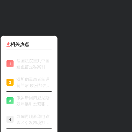
相关热点
法国法院重判中国
1
鳗鱼苗走私案引关
注
汉坦病毒患者转运
2
荷兰后 欧洲加强风
险评估
俄罗斯回归威尼斯
3
双年展引发紧张开
幕
缅甸再现豪华电诈
4
园区引发跨境打击
关注