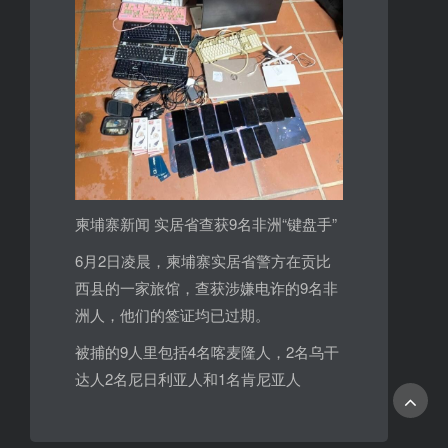
柬埔寨新闻 实居省查获9名非洲“键盘手”
6月2日凌晨，柬埔寨实居省警方在贡比
西县的一家旅馆，查获涉嫌电诈的9名非
洲人，他们的签证均已过期。
被捕的9人里包括4名喀麦隆人，2名乌干
达人2名尼日利亚人和1名肯尼亚人