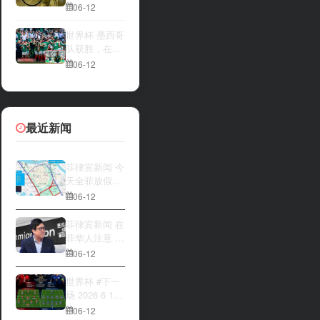
一方，是加拿
夜撬开自动售
06-12
大借助主场优
货机，2000比
势笑到最后，
索硬币被一扫
世界杯 墨西哥
还是波黑上演
而空
队获胜，在首
逆袭好戏？让
场比赛中击败
06-12
我们拭目以
南非队⚽️
待。兄弟们看
好哪一边
最近新闻
菲律宾新闻 今
天全菲放假‼️
马尼拉多地封
06-12
路
菲律宾新闻 在
菲华人注意 近
期出现假冒移
06-12
民局执法人员
上门敲诈案
世界杯 #下一
件，已有多人
场 2026 6 12
举报中招
15:00整 加拿
06-12