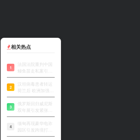
相关热点
法国法院重判中国
1
鳗鱼苗走私案引关
注
汉坦病毒患者转运
2
荷兰后 欧洲加强风
险评估
俄罗斯回归威尼斯
3
双年展引发紧张开
幕
缅甸再现豪华电诈
4
园区引发跨境打击
关注