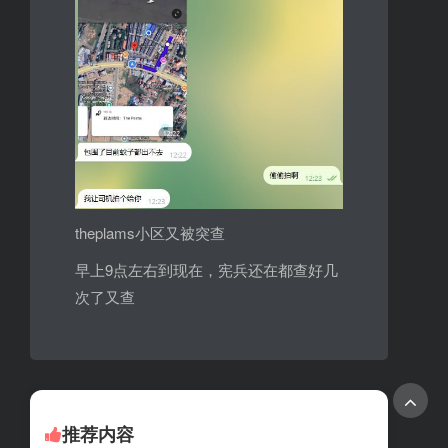
theplams小区又被突查
早上9点左右到现在，宪兵还在都查好几
次了又查
推荐内容