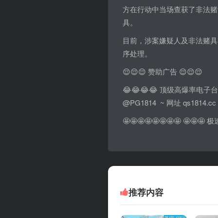
方在行动中当场查获了非法赌
具。
目前，涉案嫌疑人及非法赌具
序处理。
😌😌😌 赞助广告 😌😌😌
😂😂😂😂 顶级高爆率电子台
@PG1814 ~ 网址 qs1814.cc
🤩🤩🤩🤩🤩🤩🤩🤩 
推荐内容