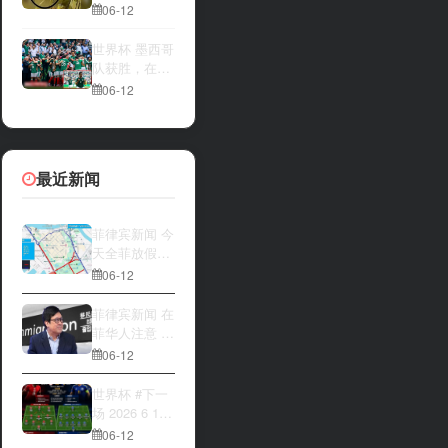
一方，是加拿
夜撬开自动售
06-12
大借助主场优
货机，2000比
势笑到最后，
索硬币被一扫
世界杯 墨西哥
还是波黑上演
而空
队获胜，在首
逆袭好戏？让
场比赛中击败
06-12
我们拭目以
南非队⚽️
待。兄弟们看
好哪一边
最近新闻
菲律宾新闻 今
天全菲放假‼️
马尼拉多地封
06-12
路
菲律宾新闻 在
菲华人注意 近
期出现假冒移
06-12
民局执法人员
上门敲诈案
世界杯 #下一
件，已有多人
场 2026 6 12
举报中招
15:00整 加拿
06-12