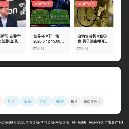
亚热点
东南亚热点
东南亚热点
新闻 在菲华
世界杯 #下一场
自动售货机 #盗窃
 近期出现假
2026 6 12 15:00整
案 男子深夜撬开自
民局执法人员
加拿大与波黑的较
动售货机，2000比
2
06-12
06-12
敲诈案件，已
量 究竟胜利的天平
索硬币被一扫而空
人举报中招
会倾向哪一方，是
加拿大借助主场优
势笑到最后，还是
波黑上演逆袭好
戏？让我们拭目以
待。兄弟们看好哪
一边
新闻
资讯
热点
关注
报道
东南亚热点
opyright © 2026 918导航-博彩导航-网站导航 All Rights Reserved.
广告合作TG