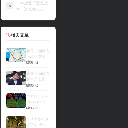
日本加速打造低成
5
本一次性无人机战
力
相关文章
菲律宾新闻 今
天全菲放假‼️
马尼拉多地封
06-12
路
菲律宾新闻 在
菲华人注意 近
期出现假冒移
06-12
民局执法人员
上门敲诈案
世界杯 #下一
件，已有多人
场 2026 6 12
举报中招
15:00整 加拿
06-12
大与波黑的较
量 究竟胜利的
自动售货机 #
天平会倾向哪
盗窃案 男子深