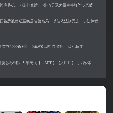
博麻将机、38副扑克牌、8张椅子及大量麻将牌等涉案赌
已被悉数移送至实居省警察局，以便依法接受进一步法律程
! 首存1000送300! 0审核0风控!包出款！ 福利频道
🤩🤩 极速提款秒到账,大额无忧【 USDT 】【人民币】【世界杯