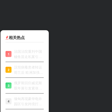
相关热点
法国法院重判中国
1
鳗鱼苗走私案引关
注
汉坦病毒患者转运
2
荷兰后 欧洲加强风
险评估
俄罗斯回归威尼斯
3
双年展引发紧张开
幕
缅甸再现豪华电诈
4
园区引发跨境打击
关注