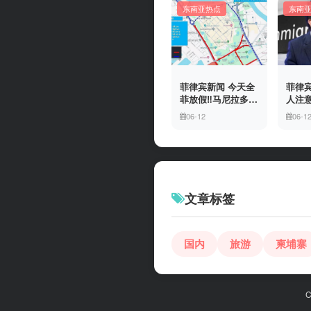
东南亚热点
东南
菲律宾新闻 今天全
菲律宾
菲放假‼️马尼拉多地
人注意
封路
冒移
06-12
06-1
上门
有多
文章标签
国内
旅游
柬埔寨
C