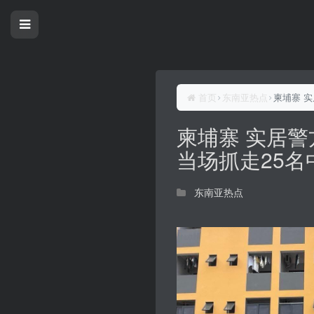
首页
东南亚热点
柬埔寨 
柬埔寨 实居
当场抓走25名
东南亚热点