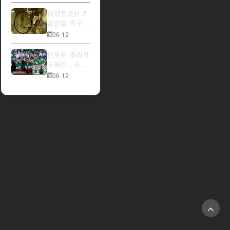
大与波黑的较
量 究竟胜利的
自动售货机 #
天平会倾向哪
盗窃案 男子深
一方，是加拿
夜撬开自动售
06-12
大借助主场优
货机，2000比
势笑到最后，
索硬币被一扫
世界杯 墨西哥
还是波黑上演
而空
队获胜，在首
逆袭好戏？让
场比赛中击败
06-12
我们拭目以
南非队⚽️
待。兄弟们看
好哪一边