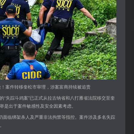
级！案件转移奎松市审理，涉案富商持续被追责
的“失踪斗鸡案”已正式从拉古纳省和八打雁省法院移交至奎
举是出于案件敏感性及安全因素考虑。
ng’ Ang 仍面临绑架杀人及严重非法拘禁等指控。案件涉及多名失踪
。