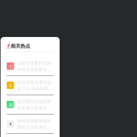
相关热点
法国法院重判中国
1
鳗鱼苗走私案引关
注
汉坦病毒患者转运
2
荷兰后 欧洲加强风
险评估
俄罗斯回归威尼斯
3
双年展引发紧张开
幕
缅甸再现豪华电诈
4
园区引发跨境打击
关注