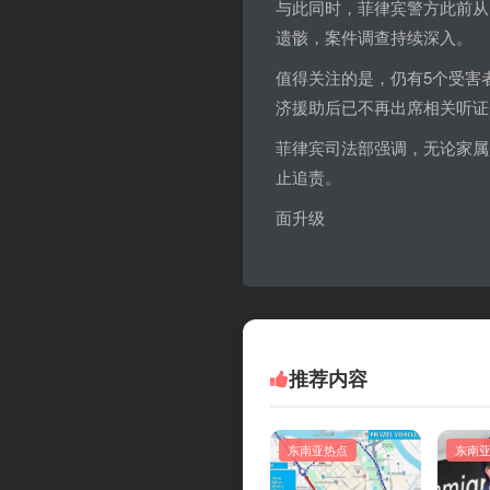
与此同时，菲律宾警方此前从 Ta
遗骸，案件调查持续深入。
值得关注的是，仍有5个受害
济援助后已不再出席相关听证
菲律宾司法部强调，无论家属
止追责。
面升级
推荐内容
东南亚热点
东南