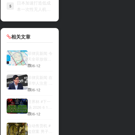
日本加速打造低成
5
本一次性无人机战
力
相关文章
菲律宾新闻 今
天全菲放假‼️
马尼拉多地封
06-12
路
菲律宾新闻 在
菲华人注意 近
期出现假冒移
06-12
民局执法人员
上门敲诈案
世界杯 #下一
件，已有多人
场 2026 6 12
举报中招
15:00整 加拿
06-12
大与波黑的较
量 究竟胜利的
自动售货机 #
天平会倾向哪
盗窃案 男子深