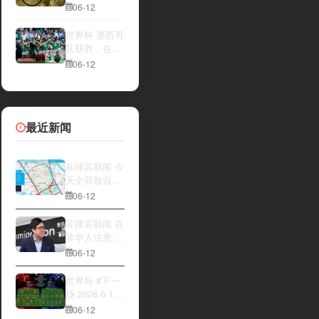
一方，是加拿
夜撬开自动售
06-12
大借助主场优
货机，2000比
势笑到最后，
索硬币被一扫
世界杯 墨西哥
还是波黑上演
而空
队获胜，在首
逆袭好戏？让
场比赛中击败
06-12
我们拭目以
南非队⚽️
待。兄弟们看
好哪一边
最近新闻
菲律宾新闻 今
天全菲放假‼️
马尼拉多地封
06-12
路
菲律宾新闻 在
菲华人注意 近
期出现假冒移
06-12
民局执法人员
上门敲诈案
世界杯 #下一
件，已有多人
场 2026 6 12
举报中招
15:00整 加拿
06-12