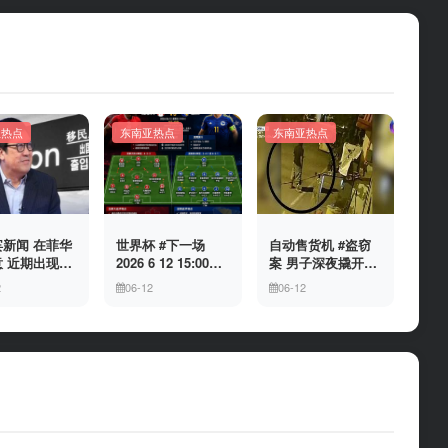
亚热点
东南亚热点
东南亚热点
新闻 在菲华
世界杯 #下一场
自动售货机 #盗窃
 近期出现假
2026 6 12 15:00整
案 男子深夜撬开自
民局执法人员
加拿大与波黑的较
动售货机，2000比
2
06-12
06-12
敲诈案件，已
量 究竟胜利的天平
索硬币被一扫而空
人举报中招
会倾向哪一方，是
加拿大借助主场优
势笑到最后，还是
波黑上演逆袭好
戏？让我们拭目以
待。兄弟们看好哪
一边