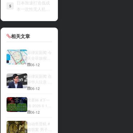
日本加速打造低成
5
本一次性无人机战
力
相关文章
菲律宾新闻 今
天全菲放假‼️
马尼拉多地封
06-12
路
菲律宾新闻 在
菲华人注意 近
期出现假冒移
06-12
民局执法人员
上门敲诈案
世界杯 #下一
件，已有多人
场 2026 6 12
举报中招
15:00整 加拿
06-12
大与波黑的较
量 究竟胜利的
自动售货机 #
天平会倾向哪
盗窃案 男子深