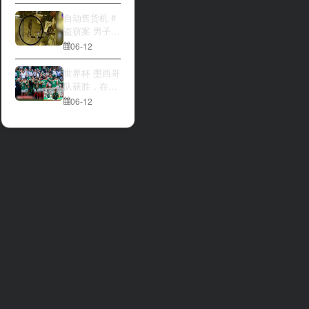
大与波黑的较
量 究竟胜利的
自动售货机 #
天平会倾向哪
盗窃案 男子深
一方，是加拿
夜撬开自动售
06-12
大借助主场优
货机，2000比
势笑到最后，
索硬币被一扫
世界杯 墨西哥
还是波黑上演
而空
队获胜，在首
逆袭好戏？让
场比赛中击败
06-12
我们拭目以
南非队⚽️
待。兄弟们看
好哪一边