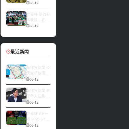
一方，是加拿
夜撬开自动售
06-12
大借助主场优
货机，2000比
势笑到最后，
索硬币被一扫
世界杯 墨西哥
还是波黑上演
而空
队获胜，在首
逆袭好戏？让
场比赛中击败
06-12
我们拭目以
南非队⚽️
待。兄弟们看
好哪一边
最近新闻
菲律宾新闻 今
天全菲放假‼️
马尼拉多地封
06-12
路
菲律宾新闻 在
菲华人注意 近
期出现假冒移
06-12
民局执法人员
上门敲诈案
世界杯 #下一
件，已有多人
场 2026 6 12
举报中招
15:00整 加拿
06-12