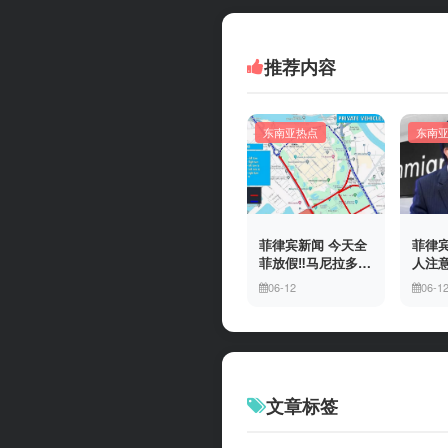
推荐内容
东南亚热点
东南
菲律宾新闻 今天全
菲律宾
菲放假‼️马尼拉多地
人注意
封路
冒移
06-12
06-1
上门
有多
文章标签