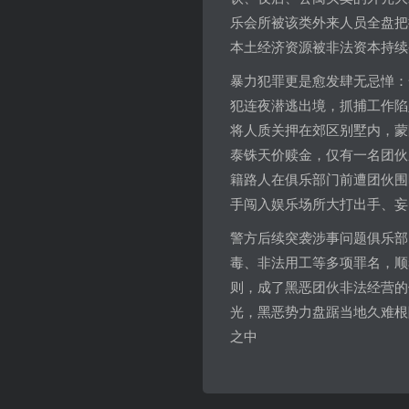
乐会所被该类外来人员全盘把
本土经济资源被非法资本持续
暴力犯罪更是愈发肆无忌惮：
犯连夜潜逃出境，抓捕工作陷
将人质关押在郊区别墅内，蒙眼
泰铢天价赎金，仅有一名团伙
籍路人在俱乐部门前遭团伙围
手闯入娱乐场所大打出手、妄
警方后续突袭涉事问题俱乐部
毒、非法用工等多项罪名，顺
则，成了黑恶团伙非法经营的
光，黑恶势力盘踞当地久难根
之中