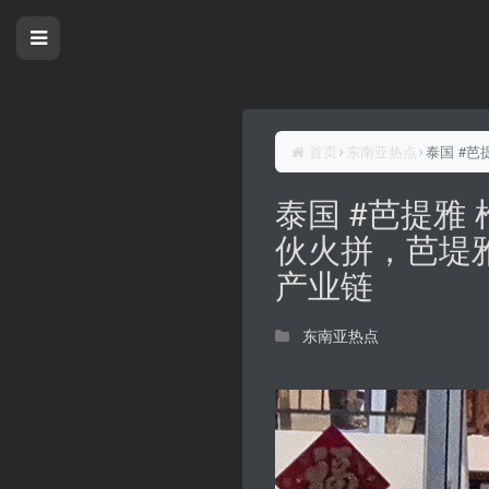
首页
东南亚热点
泰国 #
泰国 #芭提雅
伙火拼，芭堤
产业链
东南亚热点