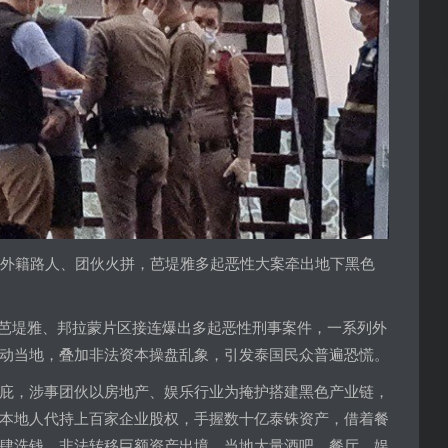
残害外籍路人、团伙火拼，芭堤雅多起恶性大案牵出地下黑色
里府芭堤雅、邦拉蒙片区接连爆出多起恶性刑事案件，一系列外
动当地，叠加非法资本操盘乱象，引发泰国民众普遍恐慌。
庇，涉事团伙以房地产、娱乐行业为掩护搭建黑色产业链，
本地人代持上百家企业股权，手握数十亿泰铢资产，借着餐
肆洗钱，非法转移巨额资产出境。当地大量酒吧、餐厅、娱