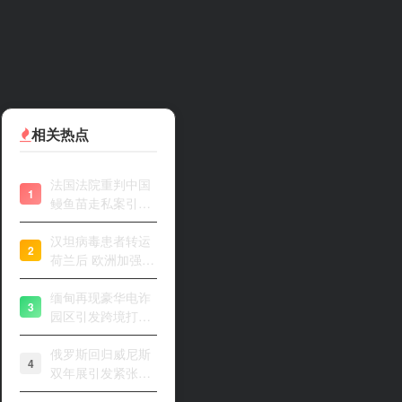
产业链
相关热点
法国法院重判中国
1
鳗鱼苗走私案引关
注
汉坦病毒患者转运
2
荷兰后 欧洲加强风
险评估
缅甸再现豪华电诈
3
园区引发跨境打击
关注
俄罗斯回归威尼斯
4
双年展引发紧张开
幕