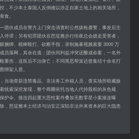
控，不少本土泰国人反倒难以涉足自家土地上的相关场所，
蚕食。
一团伙成员在警方上门突击清查时公然拔枪袭警，事发后主
入停滞；另有犯罪团伙在芭堤雅步行街夜总会掳走受害者，
捆绑、棍棒殴打、砍断手指，录制施暴视频索要 3000 万
成员落网，其余在逃；团伙间利益冲突还酿成命案，一名外
殴重伤，送医后不治身亡；不同黑恶帮派还曾集结十余名打
图绑架人质。
，当场查获违禁毒品、非法务工外籍人员，查实场所暗藏贩
着线索深挖发现，整个商圈依托当地人代持股权的灰色规
保护伞。接连四起重大恶性案件叠加无数零星小案接连曝
除，芭堤雅本土经济与治安正深陷非法外来资本的巨大隐患