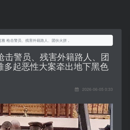
芭提雅 枪击警员、残害外籍路人、团伙火拼，芭堤雅多起恶性大案牵出地下黑色
 枪击警员、残害外籍路人、团
雅多起恶性大案牵出地下黑色
2026-06-05 0:33