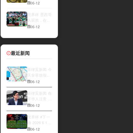
一方，是加拿
夜撬开自动售
06-12
大借助主场优
货机，2000比
势笑到最后，
索硬币被一扫
世界杯 墨西哥
还是波黑上演
而空
队获胜，在首
逆袭好戏？让
场比赛中击败
06-12
我们拭目以
南非队⚽️
待。兄弟们看
好哪一边
最近新闻
菲律宾新闻 今
天全菲放假‼️
马尼拉多地封
06-12
路
菲律宾新闻 在
菲华人注意 近
期出现假冒移
06-12
民局执法人员
上门敲诈案
世界杯 #下一
件，已有多人
场 2026 6 12
举报中招
15:00整 加拿
06-12