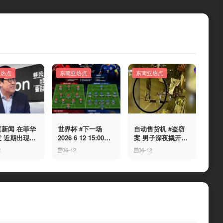
亚热点
东南亚热点
东南亚热点
新闻 在菲华
世界杯 #下一场
自动售货机 #盗窃
 近期出现假
2026 6 12 15:00整
案 男子深夜撬开自
民局执法人员
加拿大与波黑的较
动售货机，2000比
2
06-12
06-12
敲诈案件，已
量 究竟胜利的天平
索硬币被一扫而空
人举报中招
会倾向哪一方，是
加拿大借助主场优
势笑到最后，还是
波黑上演逆袭好
戏？让我们拭目以
待。兄弟们看好哪
一边