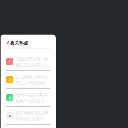
相关热点
法国法院重判中国
1
鳗鱼苗走私案引关
注
汉坦病毒患者转运
2
荷兰后 欧洲加强风
险评估
缅甸再现豪华电诈
3
园区引发跨境打击
关注
俄罗斯回归威尼斯
4
双年展引发紧张开
幕