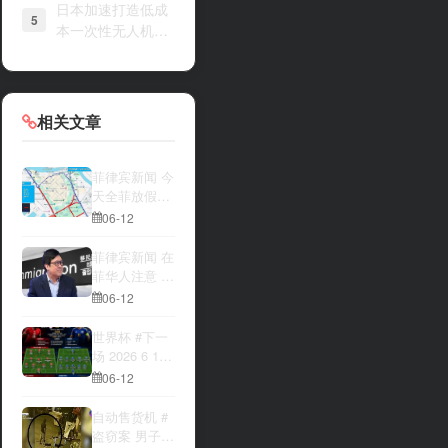
日本加速打造低成
5
本一次性无人机战
力
相关文章
菲律宾新闻 今
天全菲放假‼️
马尼拉多地封
06-12
路
菲律宾新闻 在
菲华人注意 近
期出现假冒移
06-12
民局执法人员
上门敲诈案
世界杯 #下一
件，已有多人
场 2026 6 12
举报中招
15:00整 加拿
06-12
大与波黑的较
量 究竟胜利的
自动售货机 #
天平会倾向哪
盗窃案 男子深