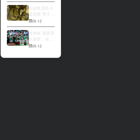
大与波黑的较
量 究竟胜利的
自动售货机 #
天平会倾向哪
盗窃案 男子深
一方，是加拿
夜撬开自动售
06-12
大借助主场优
货机，2000比
势笑到最后，
索硬币被一扫
世界杯 墨西哥
还是波黑上演
而空
队获胜，在首
逆袭好戏？让
场比赛中击败
06-12
我们拭目以
南非队⚽️
待。兄弟们看
好哪一边