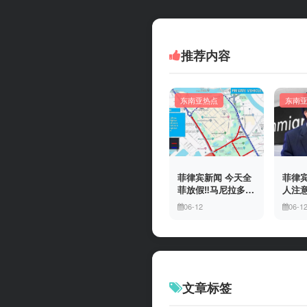
推荐内容
东南亚热点
东南
菲律宾新闻 今天全
菲律宾
菲放假‼️马尼拉多地
人注意
封路
冒移
06-12
06-1
上门
有多
文章标签