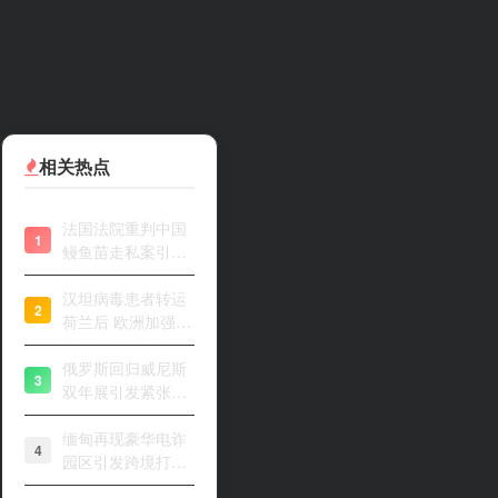
相关热点
法国法院重判中国
1
鳗鱼苗走私案引关
注
汉坦病毒患者转运
2
荷兰后 欧洲加强风
险评估
俄罗斯回归威尼斯
3
双年展引发紧张开
幕
缅甸再现豪华电诈
4
园区引发跨境打击
关注