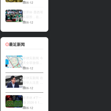
一方，是加拿
夜撬开自动售
06-12
大借助主场优
货机，2000比
势笑到最后，
索硬币被一扫
世界杯 墨西哥
还是波黑上演
而空
队获胜，在首
逆袭好戏？让
场比赛中击败
06-12
我们拭目以
南非队⚽️
待。兄弟们看
好哪一边
最近新闻
菲律宾新闻 今
天全菲放假‼️
马尼拉多地封
06-12
路
菲律宾新闻 在
菲华人注意 近
期出现假冒移
06-12
民局执法人员
上门敲诈案
世界杯 #下一
件，已有多人
场 2026 6 12
举报中招
15:00整 加拿
06-12