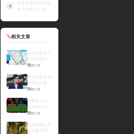
日本加速打造低成
5
本一次性无人机战
力
相关文章
菲律宾新闻 今
天全菲放假‼️
马尼拉多地封
06-12
路
菲律宾新闻 在
菲华人注意 近
期出现假冒移
06-12
民局执法人员
上门敲诈案
世界杯 #下一
件，已有多人
场 2026 6 12
举报中招
15:00整 加拿
06-12
大与波黑的较
量 究竟胜利的
自动售货机 #
天平会倾向哪
盗窃案 男子深