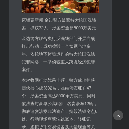
柬埔寨新闻 金边警方破获特大跨国洗钱
案，抓获32人，涉案资金超8000万美元
金边警方联合央行反洗钱部门开展专项
打击行动，成功捣毁一个盘踞当地多
年、依托地下赌场运作的特大跨国洗钱
犯罪网络，一举侦破重大跨境经济犯罪
案件。
本次收网行动战果丰硕，警方成功抓获
团伙核心成员32名，冻结涉案账户47
个，涉案资金高达8000余万美元。同时
依法查封豪华公寓5套、名贵豪车12辆，
彻底追缴涉案非法资产，捣毁洗钱窝点6
处。行动现场查获洗钱账本、转账记
录、虚拟货币交易设备及大量现金等关