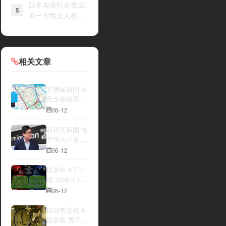
日本加速打造低成
5
本一次性无人机战
力
相关文章
菲律宾新闻 今
天全菲放假‼️
马尼拉多地封
06-12
路
菲律宾新闻 在
菲华人注意 近
期出现假冒移
06-12
民局执法人员
上门敲诈案
世界杯 #下一
件，已有多人
场 2026 6 12
举报中招
15:00整 加拿
06-12
大与波黑的较
量 究竟胜利的
自动售货机 #
天平会倾向哪
盗窃案 男子深