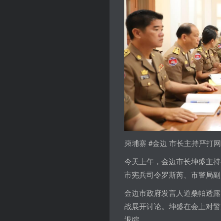
柬埔寨 #金边 市长主持严打
今天上午，金边市长坤盛主持
市宪兵司令罗斯芮、市警局副
金边市政府发言人道桑帕透露
战展开讨论。坤盛在会上对警
退缩。