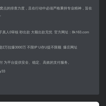
窝点的排查力度，且在行动中必须严格秉持专业精神，旨在
。
 电子真人0审核 秒出款 大额出款无忧 官方网址：8k163.com
奇迹2万拉爆3000万 不限IP U存U提不限额 爆庄网址
南BC支付 为平台提供安全、稳定、高效的支付服务。
y33