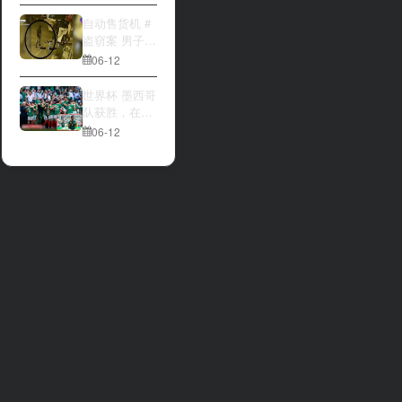
大与波黑的较
量 究竟胜利的
自动售货机 #
天平会倾向哪
盗窃案 男子深
一方，是加拿
夜撬开自动售
06-12
大借助主场优
货机，2000比
势笑到最后，
索硬币被一扫
世界杯 墨西哥
还是波黑上演
而空
队获胜，在首
逆袭好戏？让
场比赛中击败
06-12
我们拭目以
南非队⚽️
待。兄弟们看
好哪一边