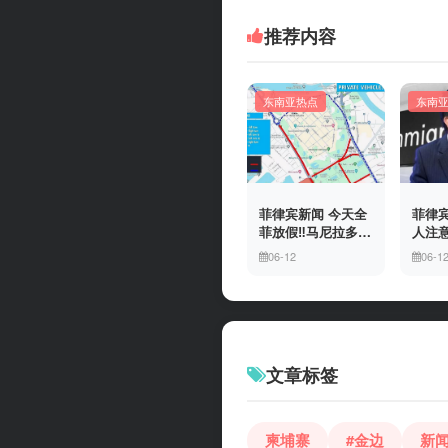
推荐内容
东南亚热点
东南
菲律宾新闻 今天全
菲律宾
菲放假‼️马尼拉多地
人注意
封路
冒移
06-12
06-1
上门
有多
文章标签
柬埔寨
#金边
新