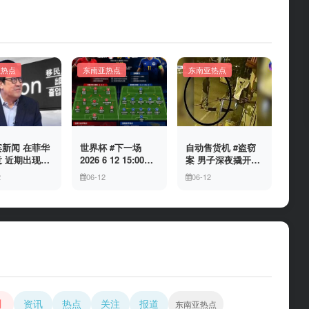
亚热点
东南亚热点
东南亚热点
新闻 在菲华
世界杯 #下一场
自动售货机 #盗窃
 近期出现假
2026 6 12 15:00整
案 男子深夜撬开自
民局执法人员
加拿大与波黑的较
动售货机，2000比
2
06-12
06-12
敲诈案件，已
量 究竟胜利的天平
索硬币被一扫而空
人举报中招
会倾向哪一方，是
加拿大借助主场优
势笑到最后，还是
波黑上演逆袭好
戏？让我们拭目以
待。兄弟们看好哪
一边
闻
资讯
热点
关注
报道
东南亚热点