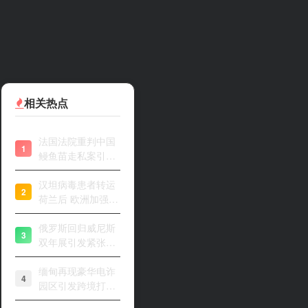
相关热点
法国法院重判中国
1
鳗鱼苗走私案引关
注
汉坦病毒患者转运
2
荷兰后 欧洲加强风
险评估
俄罗斯回归威尼斯
3
双年展引发紧张开
幕
缅甸再现豪华电诈
4
园区引发跨境打击
关注