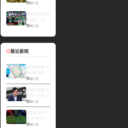
一方，是加拿
夜撬开自动售
06-12
大借助主场优
货机，2000比
势笑到最后，
索硬币被一扫
世界杯 墨西哥
还是波黑上演
而空
队获胜，在首
逆袭好戏？让
场比赛中击败
06-12
我们拭目以
南非队⚽️
待。兄弟们看
好哪一边
最近新闻
菲律宾新闻 今
天全菲放假‼️
马尼拉多地封
06-12
路
菲律宾新闻 在
菲华人注意 近
期出现假冒移
06-12
民局执法人员
上门敲诈案
世界杯 #下一
件，已有多人
场 2026 6 12
举报中招
15:00整 加拿
06-12