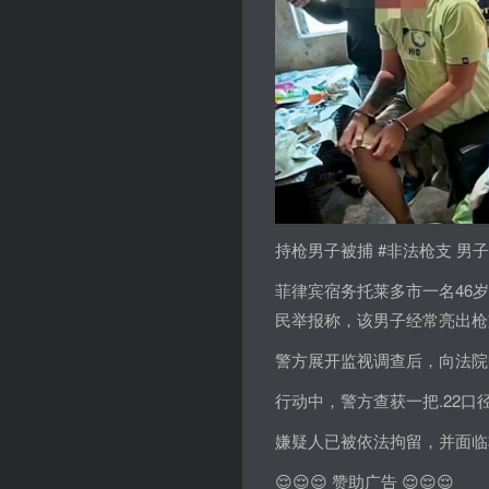
持枪男子被捕 #非法枪支 男
菲律宾宿务托莱多市一名46
民举报称，该男子经常亮出枪
警方展开监视调查后，向法院
行动中，警方查获一把.22口
嫌疑人已被依法拘留，并面临
😌😌😌 赞助广告 😌😌😌