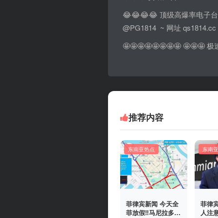
😂😂😂😂 顶级高爆率电子台
@PG1814 ~ 网址 qs1814.cc
🤩🤩🤩🤩🤩🤩🤩🤩 
推荐内容
东南亚热点
东南
菲律宾新闻 今天全
菲律宾
菲放假‼️马尼拉多地
人注意