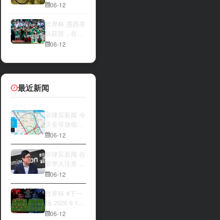
一方，是加拿
夜撬开自动售
06-12
大借助主场优
货机，2000比
势笑到最后，
索硬币被一扫
世界杯 墨西哥
还是波黑上演
而空
队获胜，在首
逆袭好戏？让
场比赛中击败
06-12
我们拭目以
南非队⚽️
待。兄弟们看
好哪一边
最近新闻
菲律宾新闻 今
天全菲放假‼️
马尼拉多地封
06-12
路
菲律宾新闻 在
菲华人注意 近
期出现假冒移
06-12
民局执法人员
上门敲诈案
世界杯 #下一
件，已有多人
场 2026 6 12
举报中招
15:00整 加拿
06-12