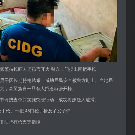
子频繁持枪吓人还扬言开火 警方上门搜出两把手枪
岁男子因长期持枪炫耀、威胁居民安全被警方盯上。当地居
支，甚至扬言一旦有人招惹就会开枪。
申请搜查令并实施突袭行动，成功将嫌疑人逮捕。
径手枪、一把.45口径手枪及多发子弹。
非法持有枪支等指控。