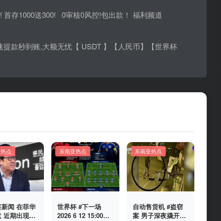
! 首存1000送300! 0审核0风控!包出款！ 福利频道
🤩🤩 极速提款秒到账,大额无忧【 USDT 】【人民币】【世界杯
亚热点
东南亚热点
东南亚热点
新闻 在菲华
世界杯 #下一场
自动售货机 #盗窃
 近期出现假
2026 6 12 15:00整
案 男子深夜撬开自