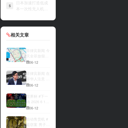
日本加速打造低成
5
本一次性无人机战
力
相关文章
菲律宾新闻 今
天全菲放假‼️
马尼拉多地封
06-12
路
菲律宾新闻 在
菲华人注意 近
期出现假冒移
06-12
民局执法人员
上门敲诈案
世界杯 #下一
件，已有多人
场 2026 6 12
举报中招
15:00整 加拿
06-12
大与波黑的较
量 究竟胜利的
自动售货机 #
天平会倾向哪
盗窃案 男子深