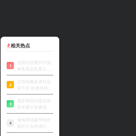
相关热点
法国法院重判中国
1
鳗鱼苗走私案引关
注
汉坦病毒患者转运
2
荷兰后 欧洲加强风
险评估
俄罗斯回归威尼斯
3
双年展引发紧张开
幕
缅甸再现豪华电诈
4
园区引发跨境打击
关注