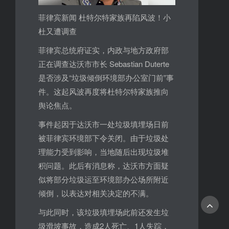
菲律宾新闻 杜特尔特家族再陷风波！小
杜又遭调查
菲律宾总统府证实，内政与地方政府部
正在调查达沃市市长 Sebastian Duterte
是否涉及“垃圾倾倒环境部办公室门前”事
件。这起风波再度将杜特尔特家族推向
舆论焦点。
事件起因于达沃市一处垃圾填埋场日前
被菲律宾环境部下令关闭。由于垃圾处
理能力受到影响，当地随后出现垃圾堆
积问题。此后有消息称，达沃市方面疑
似将部分垃圾运至环境部办公场所附近
倾倒，以表达对相关决定的不满。
与此同时，该垃圾填埋场此前还发生垃
圾滑坡事故，造成2人死亡、1人失踪，