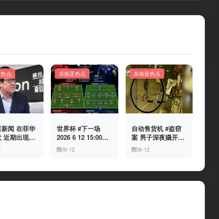
亚热点
东南亚热点
东南亚热点
新闻 在菲华
世界杯 #下一场
自动售货机 #盗窃
 近期出现假
2026 6 12 15:00整
案 男子深夜撬开自
民局执法人员
加拿大与波黑的较
动售货机，2000比
2
06-12
06-12
敲诈案件，已
量 究竟胜利的天平
索硬币被一扫而空
人举报中招
会倾向哪一方，是
加拿大借助主场优
势笑到最后，还是
波黑上演逆袭好
戏？让我们拭目以
待。兄弟们看好哪
一边