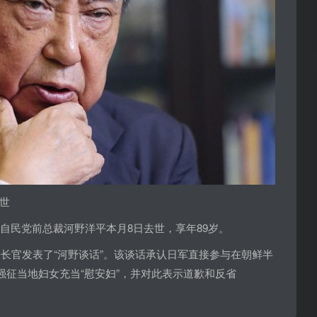
世
本自民党前总裁河野洋平本月8日去世，享年89岁。
房长官发表了“河野谈话”。该谈话承认日军直接参与在朝鲜半
强征当地妇女充当“慰安妇”，并对此表示道歉和反省