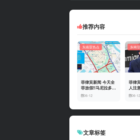
推荐内容
东南亚热点
东南
菲律宾新闻 今天全
菲律宾
菲放假‼️马尼拉多地
人注意
封路
冒移
06-12
06-1
上门
有多
文章标签