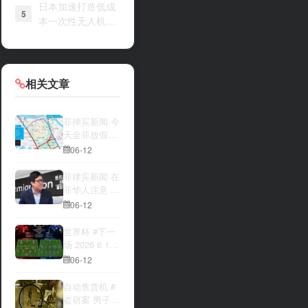
日本加速打造低成
5
本一次性无人机战
力
相关文章
菲律宾新闻 今
天全菲放假‼️
马尼拉多地封
06-12
路
菲律宾新闻 在
菲华人注意 近
期出现假冒移
06-12
民局执法人员
上门敲诈案
世界杯 #下一
件，已有多人
场 2026 6 12
举报中招
15:00整 加拿
06-12
大与波黑的较
量 究竟胜利的
自动售货机 #
天平会倾向哪
盗窃案 男子深