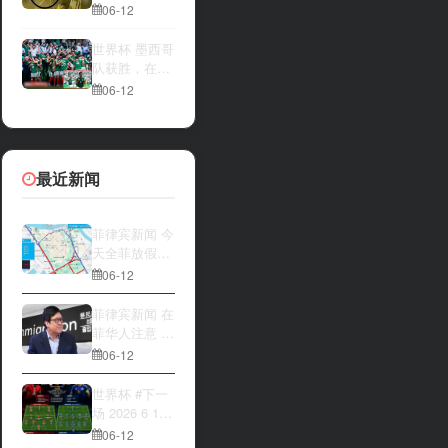
一方，是加拿
夜撬开自动售
06-12
大借助主场优
货机，2000比
势笑到最后，
索硬币被一扫
世界杯 墨西哥
还是波黑上演
而空
队获胜，在首
逆袭好戏？让
场比赛中击败
06-12
我们拭目以
南非队⚽️
待。兄弟们看
好哪一边
最近新闻
菲律宾新闻 今
天全菲放假‼️
马尼拉多地封
06-12
路
菲律宾新闻 在
菲华人注意 近
期出现假冒移
06-12
民局执法人员
上门敲诈案
世界杯 #下一
件，已有多人
场 2026 6 12
举报中招
15:00整 加拿
06-12