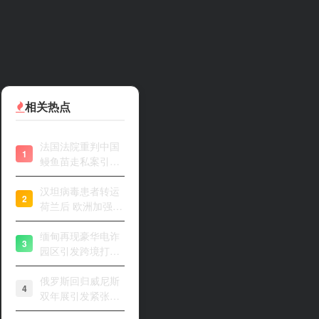
相关热点
法国法院重判中国
1
鳗鱼苗走私案引关
注
汉坦病毒患者转运
2
荷兰后 欧洲加强风
险评估
缅甸再现豪华电诈
3
园区引发跨境打击
关注
俄罗斯回归威尼斯
4
双年展引发紧张开
幕