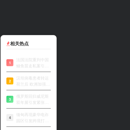
相关热点
法国法院重判中国
1
鳗鱼苗走私案引关
注
汉坦病毒患者转运
2
荷兰后 欧洲加强风
险评估
俄罗斯回归威尼斯
3
双年展引发紧张开
幕
缅甸再现豪华电诈
4
园区引发跨境打击
关注