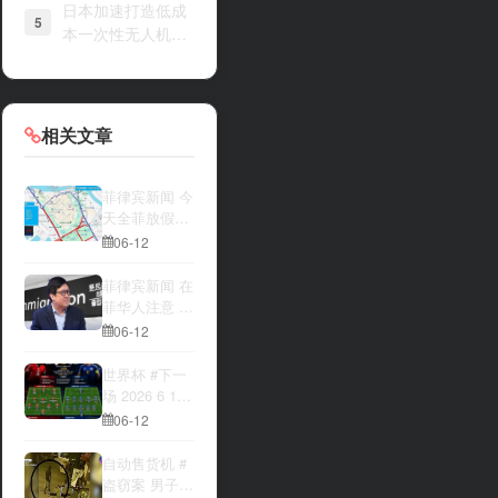
日本加速打造低成
5
本一次性无人机战
力
相关文章
菲律宾新闻 今
天全菲放假‼️
马尼拉多地封
06-12
路
菲律宾新闻 在
菲华人注意 近
期出现假冒移
06-12
民局执法人员
上门敲诈案
世界杯 #下一
件，已有多人
场 2026 6 12
举报中招
15:00整 加拿
06-12
大与波黑的较
量 究竟胜利的
自动售货机 #
天平会倾向哪
盗窃案 男子深