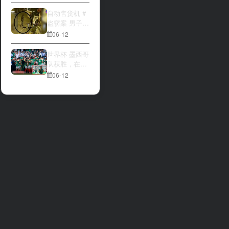
大与波黑的较
量 究竟胜利的
自动售货机 #
天平会倾向哪
盗窃案 男子深
一方，是加拿
夜撬开自动售
06-12
大借助主场优
货机，2000比
势笑到最后，
索硬币被一扫
世界杯 墨西哥
还是波黑上演
而空
队获胜，在首
逆袭好戏？让
场比赛中击败
06-12
我们拭目以
南非队⚽️
待。兄弟们看
好哪一边