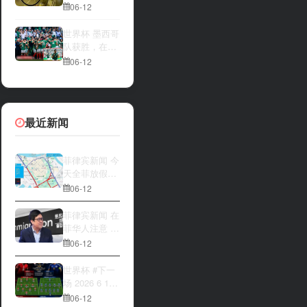
一方，是加拿
夜撬开自动售
06-12
大借助主场优
货机，2000比
势笑到最后，
索硬币被一扫
世界杯 墨西哥
还是波黑上演
而空
队获胜，在首
逆袭好戏？让
场比赛中击败
06-12
我们拭目以
南非队⚽️
待。兄弟们看
好哪一边
最近新闻
菲律宾新闻 今
天全菲放假‼️
马尼拉多地封
06-12
路
菲律宾新闻 在
菲华人注意 近
期出现假冒移
06-12
民局执法人员
上门敲诈案
世界杯 #下一
件，已有多人
场 2026 6 12
举报中招
15:00整 加拿
06-12