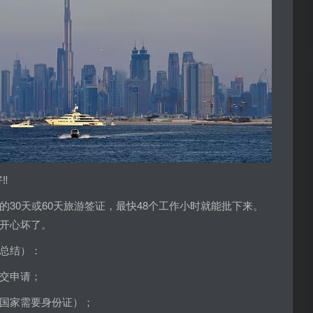
️
30天或60天旅游签证，最快48个工作小时就能批下来。
开心坏了。
总结）：
交申请；
国家需要身份证）；