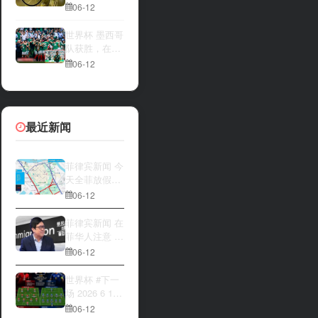
一方，是加拿
夜撬开自动售
06-12
大借助主场优
货机，2000比
势笑到最后，
索硬币被一扫
世界杯 墨西哥
还是波黑上演
而空
队获胜，在首
逆袭好戏？让
场比赛中击败
06-12
我们拭目以
南非队⚽️
待。兄弟们看
好哪一边
最近新闻
菲律宾新闻 今
天全菲放假‼️
马尼拉多地封
06-12
路
菲律宾新闻 在
菲华人注意 近
期出现假冒移
06-12
民局执法人员
上门敲诈案
世界杯 #下一
件，已有多人
场 2026 6 12
举报中招
15:00整 加拿
06-12