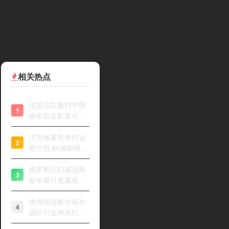
相关热点
法国法院重判中国
1
鳗鱼苗走私案引关
注
汉坦病毒患者转运
2
荷兰后 欧洲加强风
险评估
俄罗斯回归威尼斯
3
双年展引发紧张开
幕
缅甸再现豪华电诈
4
园区引发跨境打击
关注