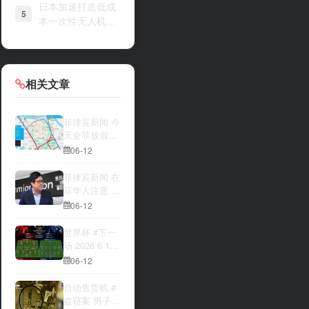
日本加速打造低成
5
本一次性无人机战
力
相关文章
菲律宾新闻 今
天全菲放假‼️
马尼拉多地封
06-12
路
菲律宾新闻 在
菲华人注意 近
期出现假冒移
06-12
民局执法人员
上门敲诈案
世界杯 #下一
件，已有多人
场 2026 6 12
举报中招
15:00整 加拿
06-12
大与波黑的较
量 究竟胜利的
自动售货机 #
天平会倾向哪
盗窃案 男子深