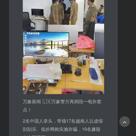
万象新闻 🇱🇦万象警方再捣毁一电诈窝
点！
2名中国人牵头，带领17名越南人以虚假
刮刮乐、低价网购实施诈骗，19名嫌疑