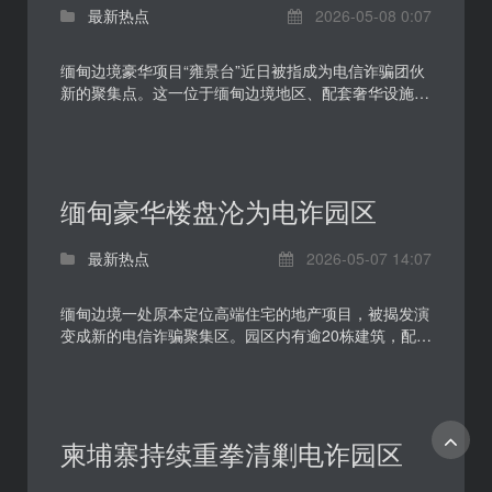
最新热点
2026-05-08 0:07
缅甸边境豪华项目“雍景台”近日被指成为电信诈骗团伙
新的聚集点。这一位于缅甸边境地区、配套奢华设施的
地产项目，在缅北电诈持续遭到清剿后，被外界视为诈
骗...
缅甸豪华楼盘沦为电诈园区
最新热点
2026-05-07 14:07
缅甸边境一处原本定位高端住宅的地产项目，被揭发演
变成新的电信诈骗聚集区。园区内有逾20栋建筑，配套
包括水上乐园和人造沙滩，现时却有超过1500人盘踞
其中...
柬埔寨持续重拳清剿电诈园区