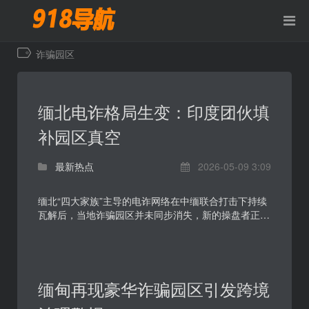
诈骗园区
缅北电诈格局生变：印度团伙填
补园区真空
最新热点
2026-05-09 3:09
缅北“四大家族”主导的电诈网络在中缅联合打击下持续
瓦解后，当地诈骗园区并未同步消失，新的操盘者正在
补位。5月8日，多家中文媒体聚焦同一变化：印度籍人
员...
缅甸再现豪华诈骗园区引发跨境