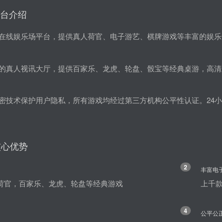
台介绍
在线娱乐场平台，提供真人荷官、电子游艺、棋牌游戏等丰富的娱乐
的真人视讯大厅，提供百家乐、龙虎、轮盘、骰宝等经典桌游，高清
密技术保护用户隐私，所有游戏均经过第三方机构公平性认证。24
核心优势
2
丰富电
荷官，百家乐、龙虎、轮盘等经典游戏
上千
4
公平公