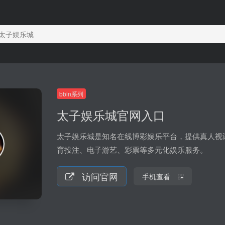
太子娱乐城
bbin系列
太子娱乐城官网入口
太子娱乐城是知名在线博彩娱乐平台，提供真人视
育投注、电子游艺、彩票等多元化娱乐服务。
访问官网
手机查看