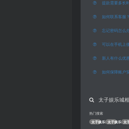
提款需要多长
如何联系客服
忘记密码怎么
可以在手机上
新人有什么优
如何保障账户
太子娱乐城
热门搜索
太子娱乐城官网
太子娱乐城登
太