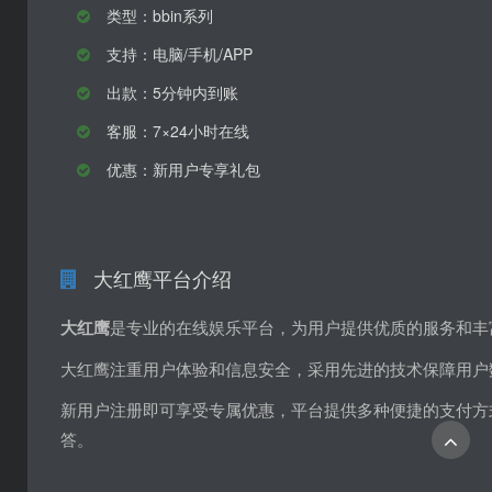
类型：bbin系列
支持：电脑/手机/APP
出款：5分钟内到账
客服：7×24小时在线
优惠：新用户专享礼包
大红鹰平台介绍
大红鹰
是专业的在线娱乐平台，为用户提供优质的服务和丰
大红鹰注重用户体验和信息安全，采用先进的技术保障用户
新用户注册即可享受专属优惠，平台提供多种便捷的支付方
答。