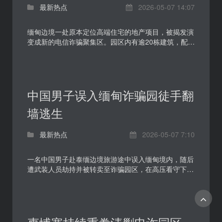
最新热点
2026-05-07 14:07
缅甸边境一处原本定位高端住宅的地产项目，被揭发演
变成新的电信诈骗聚集区。园区内有逾20栋建筑，配套
包括水上乐园和人造沙滩，现时却有超过1500人盘踞
其中...
中国男子误入缅甸诈骗园徒手翻
墙逃生
最新热点
2026-05-07 7:10
一名中国男子赴泰缅边境旅游途中误入缅甸境内，随后
遭武装人员劫持并被转卖至诈骗园区，在高压看守下被
迫从事电信诈骗活动。该男子最终趁夜以牛粪涂抹身体
掩...